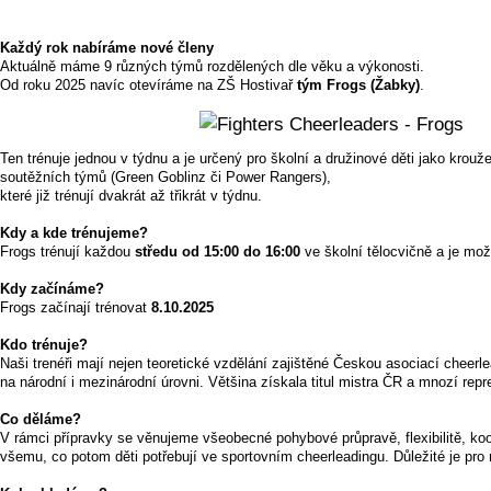
Každý rok nabíráme nové členy
Aktuálně máme 9 různých týmů rozdělených dle věku a výkonosti.
Od roku 2025 navíc otevíráme na ZŠ Hostivař
tým Frogs (Žabky)
.
Ten trénuje jednou v týdnu a je určený pro školní a družinové děti jako krou
soutěžních týmů (Green Goblinz či Power Rangers),
které již trénují dvakrát až třikrát v týdnu.
Kdy a kde trénujeme?
Frogs trénují každou
středu od 15:00 do 16:00
ve školní tělocvičně a je mož
Kdy začínáme?
Frogs začínají trénovat
8.10.2025
Kdo trénuje?
Naši trenéři mají nejen teoretické vzdělání zajištěné Českou asociací cheer
na národní i mezinárodní úrovni. Většina získala titul mistra ČR a mnozí repr
Co děláme?
V rámci přípravky se věnujeme všeobecné pohybové průpravě, flexibilitě, k
všemu, co potom děti potřebují ve sportovním cheerleadingu. Důležité je pro