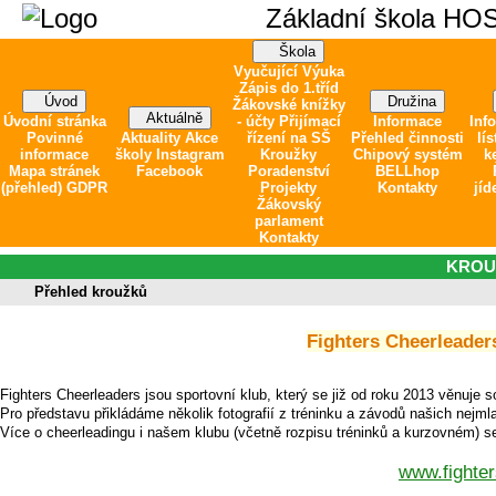
Základní škola HO
Škola
Vyučující
Výuka
Zápis do 1.tříd
Úvod
Družina
Žákovské knížky
Aktuálně
Úvodní stránka
- účty
Přijímací
Informace
Inf
Povinné
Aktuality
Akce
řízení na SŠ
Přehled činnosti
lís
informace
školy
Instagram
Kroužky
Chipový systém
k
Mapa stránek
Facebook
Poradenství
BELLhop
(přehled)
GDPR
Projekty
Kontakty
jíd
Žákovský
parlament
Kontakty
KROU
Přehled kroužků
Fighters Cheerleader
Fighters Cheerleaders jsou sportovní klub, který se již od roku 2013 věnuje 
Pro představu přikládáme několik fotografií z tréninku a závodů našich nejm
Více o cheerleadingu i našem klubu (včetně rozpisu tréninků a kurzovném)
www.fighter