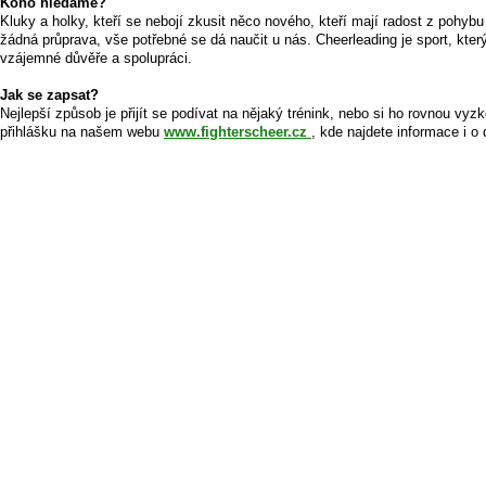
Koho hledáme?
Kluky a holky, kteří se nebojí zkusit něco nového, kteří mají radost z pohyb
žádná průprava, vše potřebné se dá naučit u nás. Cheerleading je sport, který v
vzájemné důvěře a spolupráci.
Jak se zapsat?
Nejlepší způsob je přijít se podívat na nějaký trénink, nebo si ho rovnou vy
přihlášku na našem webu
www.fighterscheer.cz
, kde najdete informace i o