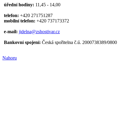
úřední hodiny:
11,45 - 14,00
telefon:
+420 271751287
mobilní telefon:
+420 737173372
e-mail:
jidelna@zshostivar.cz
Bankovní spojení:
Česká spořitelna č.ú. 2000738389/0800
Nahoru