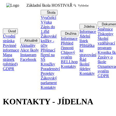
Základní škola HOSTIVAŘ
🔍 Vyhledat
Škola
Vyučující
Výuka
Dokumen
Zápis do
Jídelna
Směrnice
Úvod
1.tříd
Informace
Družina
Tiskopisy
Úvodní
Žákovské
Jídelní
Informace
Školní
stránka
Aktuálně
knížky -
lístek
Přehled
vzdělávací
Povinné
Aktuality
účty
Přihláška
činnosti
program
informace
Akce školy
Přijímací
ke
Chipový
Kronika šk
Mapa
Instagram
řízení na
stravování
systém
Zprávy o
stránek
Facebook
SŠ
Řád
BELLhop
škole
(přehled)
Kroužky
školní
Kontakty
Oznamova
GDPR
Poradenství
jídelny
systém
Projekty
Kontakty
GDPR
Žákovský
parlament
Kontakty
KONTAKTY - JÍDELNA