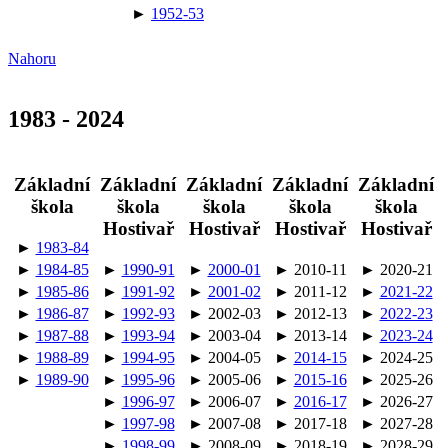
►
1952-53
Nahoru
1983 - 2024
Základní
Základní
Základní
Základní
Základní
škola
škola
škola
škola
škola
Hostivař
Hostivař
Hostivař
Hostivař
►
1983-84
►
1984-85
►
1990-91
►
2000-01
► 2010-11
► 2020-21
►
1985-86
►
1991-92
►
2001-02
► 2011-12
►
2021-22
►
1986-87
►
1992-93
► 2002-03
► 2012-13
►
2022-23
►
1987-88
►
1993-94
► 2003-04
► 2013-14
►
2023-24
►
1988-89
►
1994-95
► 2004-05
►
2014-15
► 2024-25
►
1989-90
►
1995-96
► 2005-06
►
2015-16
► 2025-26
►
1996-97
► 2006-07
►
2016-17
► 2026-27
►
1997-98
► 2007-08
► 2017-18
► 2027-28
►
1998-99
► 2008-09
► 2018-19
► 2028-29