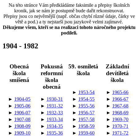
Na této stránce Vám předkládáme faksimile a přepisy školních
kronik, jak se nám je postupmě bude dařit rekonstruovat.
Přepisy jsou co nejvěrnější (např. občas chybí různé údaje, čárky ve
větě a pod.) a ty nejstarší jsou jazykově velmi zajímavé.
Děkujeme všem, kteří se na realizaci tohoto náročného projektu
podíleli.
1904 - 1982
Obecná
Pokusná
59. osmiletá
Základní
škola
reformní
škola
devítiletá
smíšená
škola
škola
obecná
►
1953-54
►
1965-66
►
1904-05
►
1930-31
►
1954-55
►
1966-67
►
1905-06
►
1931-32
►
1955-56
►
1967-68
►
1906-07
►
1932-33
►
1956-57
►
1968-69
►
1907-08
►
1933-34
►
1957-58
►
1969-70
►
1908-09
►
1934-35
►
1958-59
►
1970-71
►
1909-10
►
1935-36
►
1959-60
►
1971-72