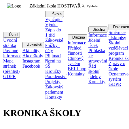
Základní škola HOSTIVAŘ
🔍 Vyhledat
Škola
Vyučující
Výuka
Dokumen
Zápis do
Jídelna
Směrnice
Úvod
1.tříd
Informace
Družina
Tiskopisy
Úvodní
Žákovské
Jídelní
Informace
Školní
stránka
Aktuálně
knížky -
lístek
Přehled
vzdělávací
Povinné
Aktuality
účty
Přihláška
činnosti
program
informace
Akce školy
Přijímací
ke
Chipový
Kronika šk
Mapa
Instagram
řízení na
stravování
systém
Zprávy o
stránek
Facebook
SŠ
Řád
BELLhop
škole
(přehled)
Kroužky
školní
Kontakty
Oznamova
GDPR
Poradenství
jídelny
systém
Projekty
Kontakty
GDPR
Žákovský
parlament
Kontakty
KRONIKA ŠKOLY