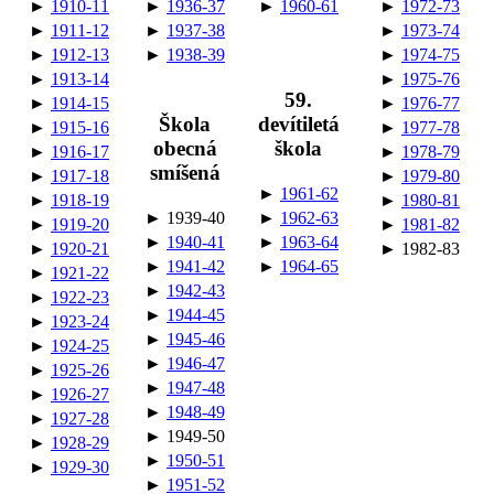
►
1910-11
►
1936-37
►
1960-61
►
1972-73
►
1911-12
►
1937-38
►
1973-74
►
1912-13
►
1938-39
►
1974-75
►
1913-14
►
1975-76
59.
►
1914-15
►
1976-77
Škola
devítiletá
►
1915-16
►
1977-78
obecná
škola
►
1916-17
►
1978-79
smíšená
►
1917-18
►
1979-80
►
1961-62
►
1918-19
►
1980-81
► 1939-40
►
1962-63
►
1919-20
►
1981-82
►
1940-41
►
1963-64
►
1920-21
► 1982-83
►
1941-42
►
1964-65
►
1921-22
►
1942-43
►
1922-23
►
1944-45
►
1923-24
►
1945-46
►
1924-25
►
1946-47
►
1925-26
►
1947-48
►
1926-27
►
1948-49
►
1927-28
► 1949-50
►
1928-29
►
1950-51
►
1929-30
►
1951-52