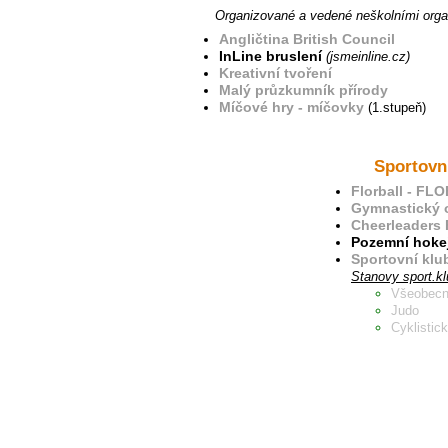
Organizované a vedené neškolními organ
Angličtina British Council
InLine bruslení
(jsmeinline.cz)
Kreativní tvoření
Malý průzkumník přírody
Míčové hry - míčovky
(1.stupeň)
Sportovn
Florball - FL
Gymnastický o
Cheerleaders 
Pozemní hokej
Sportovní klu
Stanovy sport.kl
Všeobecn
Judo
Cyklistic