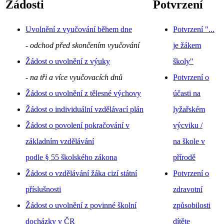
Žádosti
Potvrzení
Uvolnění z vyučování během dne
Potvrzení "...
- odchod před skončením vyučování
je žákem
Žádost o uvolnění z výuky
školy"
- na tři a více vyučovacích dnů
Potvrzení o
Žádost o uvolnění z tělesné výchovy
účasti na
Žádost o individuální vzdělávací plán
lyžařském
Žádost o povolení pokračování v
výcviku /
základním vzdělávání
na škole v
podle § 55 školského zákona
přírodě
Žádost o vzdělávání žáka cizí státní
Potvrzení o
příslušnosti
zdravotní
Žádost o uvolnění z povinné školní
způsobilosti
docházky v ČR
dítěte