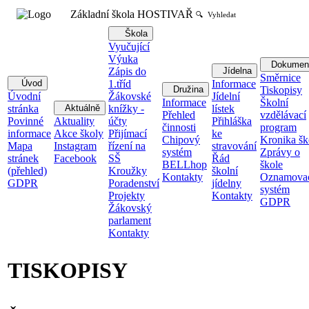
Základní škola HOSTIVAŘ
🔍 Vyhledat
Škola
Vyučující
Výuka
Dokumen
Zápis do
Jídelna
Směrnice
Úvod
1.tříd
Informace
Družina
Tiskopisy
Úvodní
Žákovské
Jídelní
Informace
Školní
stránka
Aktuálně
knížky -
lístek
Přehled
vzdělávací
Povinné
Aktuality
účty
Přihláška
činnosti
program
informace
Akce školy
Přijímací
ke
Chipový
Kronika šk
Mapa
Instagram
řízení na
stravování
systém
Zprávy o
stránek
Facebook
SŠ
Řád
BELLhop
škole
(přehled)
Kroužky
školní
Kontakty
Oznamova
GDPR
Poradenství
jídelny
systém
Projekty
Kontakty
GDPR
Žákovský
parlament
Kontakty
TISKOPISY