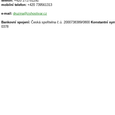
telefon:
+420 271751292
mobilní telefon:
+420 739561313
e-mail:
druzina@zshostivar.cz
Bankovní spojení:
Česká spořitelna č.ú. 2000738389/0800
Konstantní sy
0378