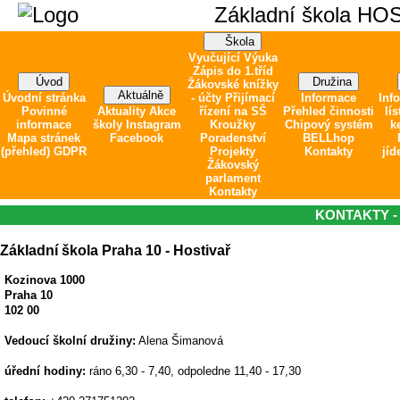
Základní škola HO
Škola
Vyučující
Výuka
Zápis do 1.tříd
Úvod
Družina
Žákovské knížky
Aktuálně
Úvodní stránka
- účty
Přijímací
Informace
Inf
Povinné
Aktuality
Akce
řízení na SŠ
Přehled činnosti
lís
informace
školy
Instagram
Kroužky
Chipový systém
k
Mapa stránek
Facebook
Poradenství
BELLhop
(přehled)
GDPR
Projekty
Kontakty
jíd
Žákovský
parlament
Kontakty
KONTAKTY -
Základní škola Praha 10 - Hostivař
Kozinova 1000
Praha 10
102 00
Vedoucí školní družiny:
Alena Šimanová
úřední hodiny:
ráno 6,30 - 7,40, odpoledne 11,40 - 17,30