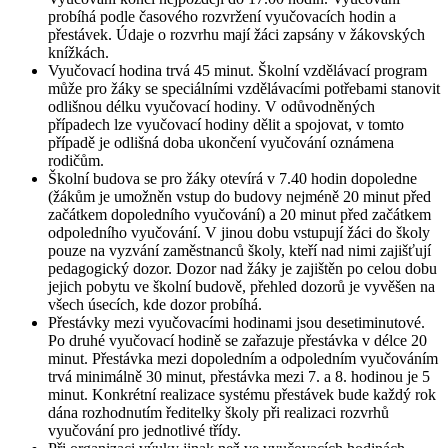
probíhá podle časového rozvržení vyučovacích hodin a
přestávek. Údaje o rozvrhu mají žáci zapsány v žákovských
knížkách.
Vyučovací hodina trvá 45 minut. Školní vzdělávací program
může pro žáky se speciálními vzdělávacími potřebami stanovit
odlišnou délku vyučovací hodiny. V odůvodněných
případech lze vyučovací hodiny dělit a spojovat, v tomto
případě je odlišná doba ukončení vyučování oznámena
rodičům.
Školní budova se pro žáky otevírá v 7.40 hodin dopoledne
(žákům je umožněn vstup do budovy nejméně 20 minut před
začátkem dopoledního vyučování) a 20 minut před začátkem
odpoledního vyučování. V jinou dobu vstupují žáci do školy
pouze na vyzvání zaměstnanců školy, kteří nad nimi zajišťují
pedagogický dozor. Dozor nad žáky je zajištěn po celou dobu
jejich pobytu ve školní budově, přehled dozorů je vyvěšen na
všech úsecích, kde dozor probíhá.
Přestávky mezi vyučovacími hodinami jsou desetiminutové.
Po druhé vyučovací hodině se zařazuje přestávka v délce 20
minut. Přestávka mezi dopoledním a odpoledním vyučováním
trvá minimálně 30 minut, přestávka mezi 7. a 8. hodinou je 5
minut. Konkrétní realizace systému přestávek bude každý rok
dána rozhodnutím ředitelky školy při realizaci rozvrhů
vyučování pro jednotlivé třídy.