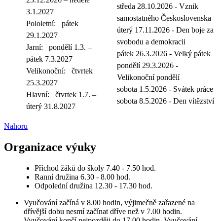
středa 28.10.2026 - Vznik
3.1.2027
samostatného Československa
Pololetní:
pátek
úterý 17.11.2026 - Den boje za
29.1.2027
svobodu a demokracii
Jarní:
pondělí 1.3. –
pátek 26.3.2026 - Velký pátek
pátek 7.3.2027
pondělí 29.3.2026 -
Velikonoční:
čtvrtek
Velikonoční pondělí
25.3.2027
sobota 1.5.2026 - Svátek práce
Hlavní:
čtvrtek 1.7. –
sobota 8.5.2026 - Den vítězství
úterý 31.8.2027
Nahoru
Organizace výuky
Příchod žáků do školy 7.40 - 7.50 hod.
Ranní družina 6.30 - 8.00 hod.
Odpolední družina 12.30 - 17.30 hod.
Vyučování začíná v 8.00 hodin, výjimečně zařazené na
dřívější dobu nesmí začínat dříve než v 7.00 hodin.
Vyučování končí nejpozději do 17.00 hodin. Vyučování