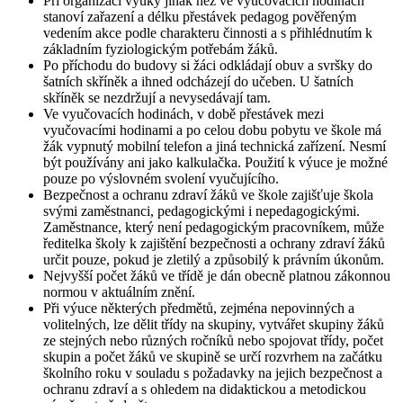
Při organizaci výuky jinak než ve vyučovacích hodinách
stanoví zařazení a délku přestávek pedagog pověřeným
vedením akce podle charakteru činnosti a s přihlédnutím k
základním fyziologickým potřebám žáků.
Po příchodu do budovy si žáci odkládají obuv a svršky do
šatních skříněk a ihned odcházejí do učeben. U šatních
skříněk se nezdržují a nevysedávají tam.
Ve vyučovacích hodinách, v době přestávek mezi
vyučovacími hodinami a po celou dobu pobytu ve škole má
žák vypnutý mobilní telefon a jiná technická zařízení. Nesmí
být používány ani jako kalkulačka. Použití k výuce je možné
pouze po výslovném svolení vyučujícího.
Bezpečnost a ochranu zdraví žáků ve škole zajišťuje škola
svými zaměstnanci, pedagogickými i nepedagogickými.
Zaměstnance, který není pedagogickým pracovníkem, může
ředitelka školy k zajištění bezpečnosti a ochrany zdraví žáků
určit pouze, pokud je zletilý a způsobilý k právním úkonům.
Nejvyšší počet žáků ve třídě je dán obecně platnou zákonnou
normou v aktuálním znění.
Při výuce některých předmětů, zejména nepovinných a
volitelných, lze dělit třídy na skupiny, vytvářet skupiny žáků
ze stejných nebo různých ročníků nebo spojovat třídy, počet
skupin a počet žáků ve skupině se určí rozvrhem na začátku
školního roku v souladu s požadavky na jejich bezpečnost a
ochranu zdraví a s ohledem na didaktickou a metodickou