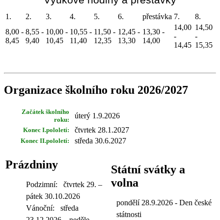
1.
2.
3.
4.
5.
6.
přestávka
7.
8.
14,00
14,50
8,00 -
8,55 -
10,00 -
10,55 -
11,50 -
12,45 -
13,30 -
-
-
8,45
9,40
10,45
11,40
12,35
13,30
14,00
14,45
15,35
Organizace školního roku 2026/2027
Začátek školního
úterý 1.9.2026
roku:
čtvrtek 28.1.2027
Konec I.pololetí:
středa 30.6.2027
Konec II.pololetí:
Prázdniny
Státní svátky a
volna
Podzimní:
čtvrtek 29. –
pátek 30.10.2026
pondělí 28.9.2026 - Den české
Vánoční:
středa
státnosti
23.12.2026 – neděle