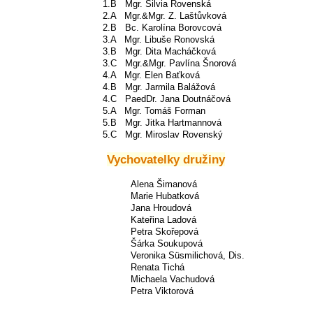
1.B Mgr. Silvia Rovenská
2.A Mgr.&Mgr. Z. Laštůvková
2.B Bc. Karolína Borovcová
3.A Mgr. Libuše Ronovská
3.B Mgr. Dita Macháčková
3.C Mgr.&Mgr. Pavlína Šnorová
4.A Mgr. Elen Baťková
4.B Mgr. Jarmila Balážová
4.C PaedDr. Jana Doutnáčová
5.A Mgr. Tomáš Forman
5.B Mgr. Jitka Hartmannová
5.C Mgr. Miroslav Rovenský
Vychovatelky družiny
Alena Šimanová
Marie Hubatková
Jana Hroudová
Kateřina Ladová
Petra Skořepová
Šárka Soukupová
Veronika Süsmilichová, Dis.
Renata Tichá
Michaela Vachudová
Petra Viktorová